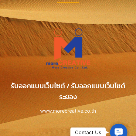
รับออกแบบเว็บไซต์ / รับออกแบบเว็บไซต์
ระยอง
www.morecreative.co.th
Contac
Contact Us